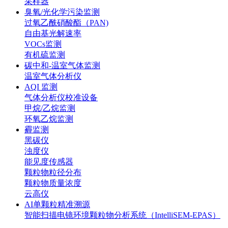
采样器
臭氧/光化学污染监测
过氧乙酰硝酸酯（PAN)
自由基光解速率
VOCs监测
有机硫监测
碳中和-温室气体监测
温室气体分析仪
AQI 监测
气体分析仪校准设备
甲烷/乙烷监测
环氧乙烷监测
霾监测
黑碳仪
浊度仪
能见度传感器
颗粒物粒径分布
颗粒物质量浓度
云高仪
AI单颗粒精准溯源
智能扫描电镜环境颗粒物分析系统（IntelliSEM-EPAS）