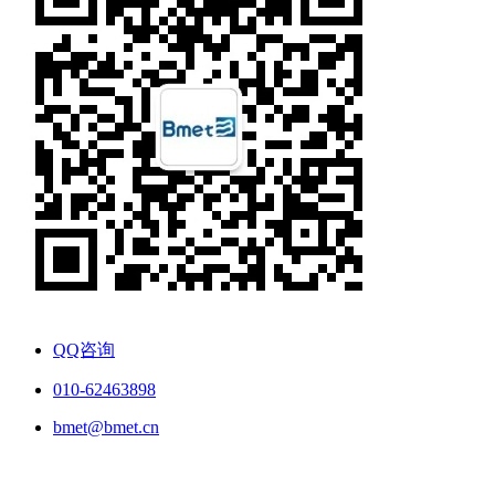
QQ咨询
010-62463898
bmet@bmet.cn