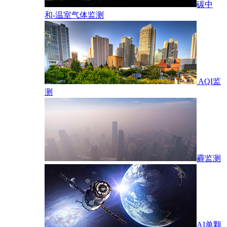
碳中
和-温室气体监测
AQI监
测
霾监测
AI单颗