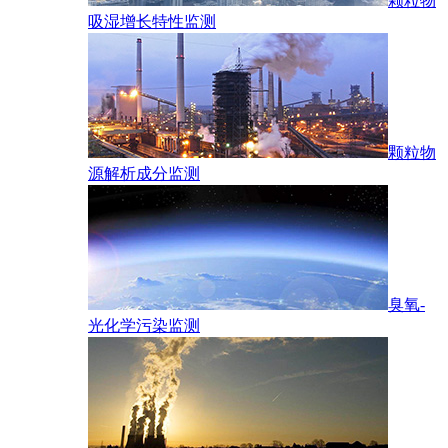
颗粒物
吸湿增长特性监测
颗粒物
源解析成分监测
臭氧-
光化学污染监测