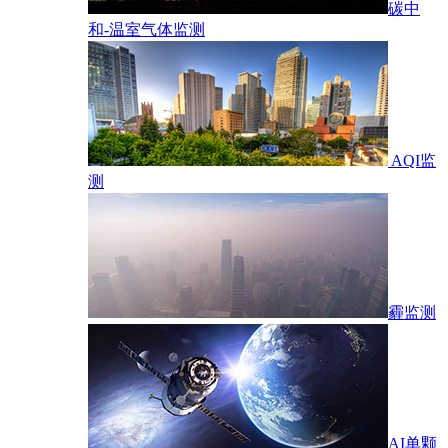
碳中
和-温室气体监测
AQI监
测
霾监测
AI单颗