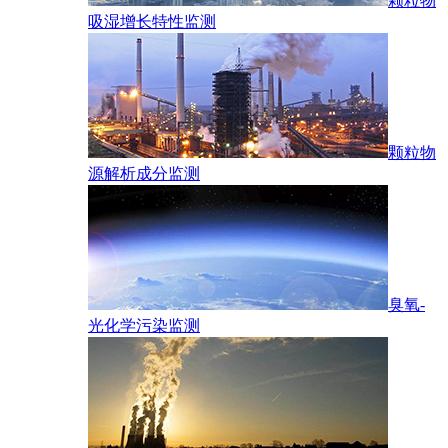
颗粒物
吸湿增长特性监测
颗粒物
源解析成分监测
臭氧-
光化学污染监测