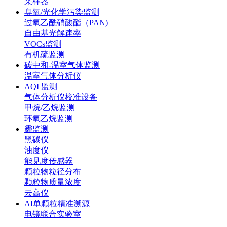
采样器
臭氧/光化学污染监测
过氧乙酰硝酸酯（PAN)
自由基光解速率
VOCs监测
有机硫监测
碳中和-温室气体监测
温室气体分析仪
AQI 监测
气体分析仪校准设备
甲烷/乙烷监测
环氧乙烷监测
霾监测
黑碳仪
浊度仪
能见度传感器
颗粒物粒径分布
颗粒物质量浓度
云高仪
AI单颗粒精准溯源
电镜联合实验室