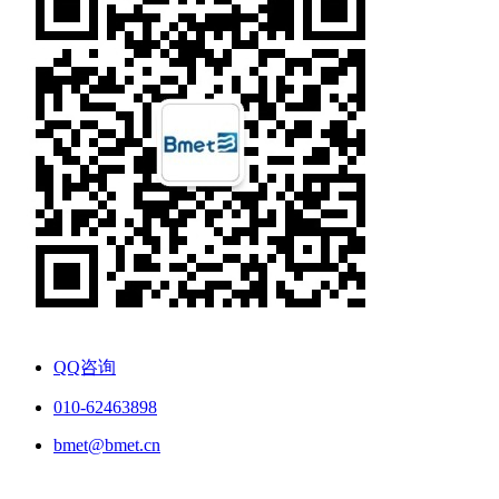
QQ咨询
010-62463898
bmet@bmet.cn