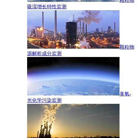
颗粒物
吸湿增长特性监测
颗粒物
源解析成分监测
臭氧-
光化学污染监测