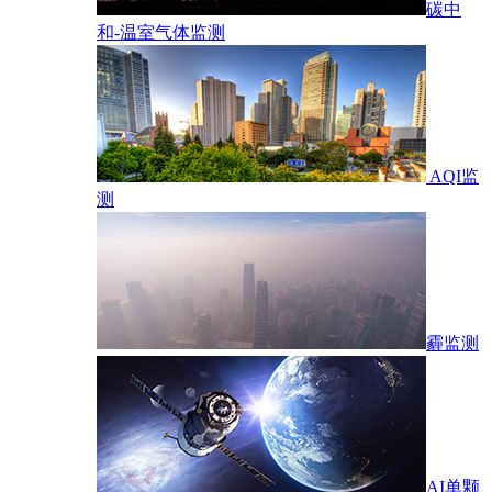
碳中
和-温室气体监测
AQI监
测
霾监测
AI单颗