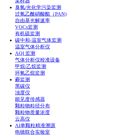
采样器
臭氧/光化学污染监测
过氧乙酰硝酸酯（PAN)
自由基光解速率
VOCs监测
有机硫监测
碳中和-温室气体监测
温室气体分析仪
AQI 监测
气体分析仪校准设备
甲烷/乙烷监测
环氧乙烷监测
霾监测
黑碳仪
浊度仪
能见度传感器
颗粒物粒径分布
颗粒物质量浓度
云高仪
AI单颗粒精准溯源
电镜联合实验室