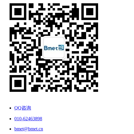
QQ咨询
010-62463898
bmet@bmet.cn