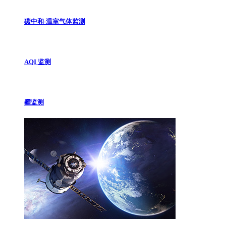
碳中和-温室气体监测
AQI 监测
霾监测