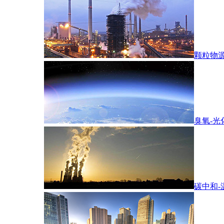
颗粒物
臭氧-光
碳中和-