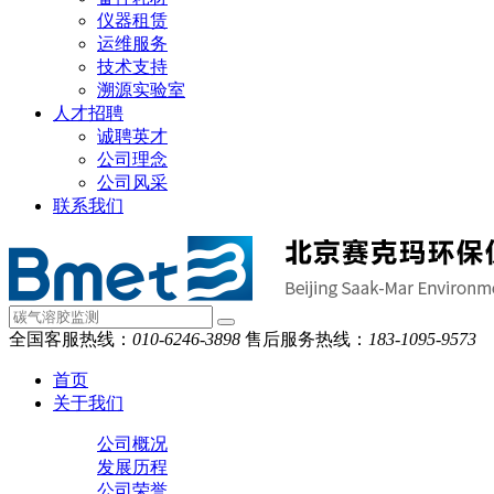
仪器租赁
运维服务
技术支持
溯源实验室
人才招聘
诚聘英才
公司理念
公司风采
联系我们
全国客服热线：
010-6246-3898
售后服务热线：
183-1095-9573
首页
关于我们
公司概况
发展历程
公司荣誉