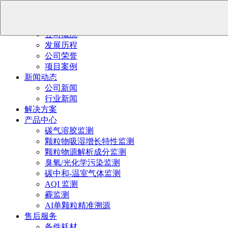
首页
关于我们
公司概况
发展历程
公司荣誉
项目案例
新闻动态
公司新闻
行业新闻
解决方案
产品中心
碳气溶胶监测
颗粒物吸湿增长特性监测
颗粒物源解析成分监测
臭氧/光化学污染监测
碳中和-温室气体监测
AQI 监测
霾监测
AI单颗粒精准溯源
售后服务
备件耗材