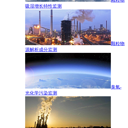
颗粒物
吸湿增长特性监测
颗粒物
源解析成分监测
臭氧-
光化学污染监测