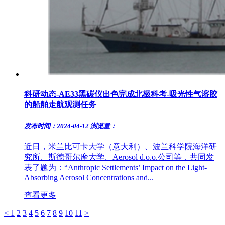
科研动态-AE33黑碳仪出色完成北极科考-吸光性气溶胶
的船舶走航观测任务
发布时间：2024-04-12
浏览量：
近日，米兰比可卡大学（意大利）、波兰科学院海洋研
究所、斯德哥尔摩大学、Aerosol d.o.o.公司等，共同发
表了题为：“Anthropic Settlements’ Impact on the Light-
Absorbing Aerosol Concentrations and...
查看更多
<
1
2
3
4
5
6
7
8
9
10
11
>