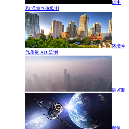
碳中
和-温室气体监测
环境空
气质量 AQI监测
霾监测
电镜