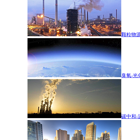
颗粒物
臭氧-光
碳中和-