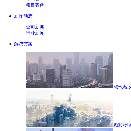
项目案例
新闻动态
公司新闻
行业新闻
解决方案
碳气溶
颗粒物