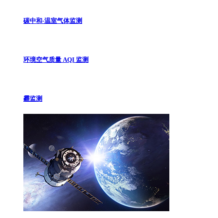
碳中和-温室气体监测
环境空气质量 AQI 监测
霾监测