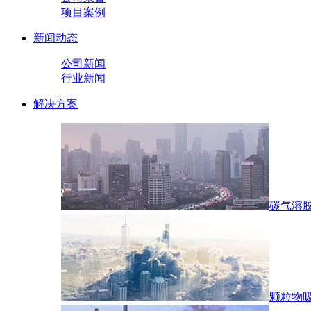
项目案例
新闻动态
公司新闻
行业新闻
解决方案
碳气溶
颗粒物