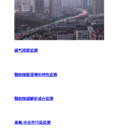
碳气溶胶监测
颗粒物吸湿增长特性监测
颗粒物源解析成分监测
臭氧/光化学污染监测