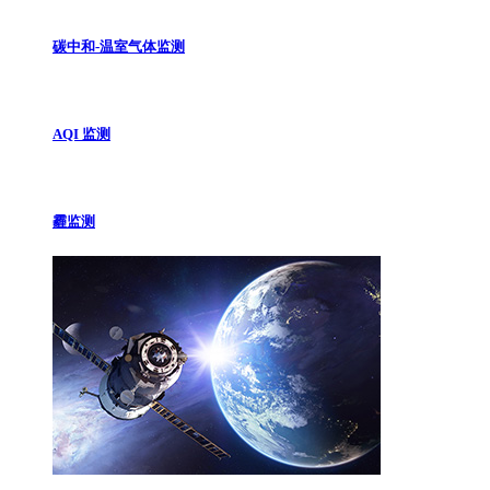
碳中和-温室气体监测
AQI 监测
霾监测