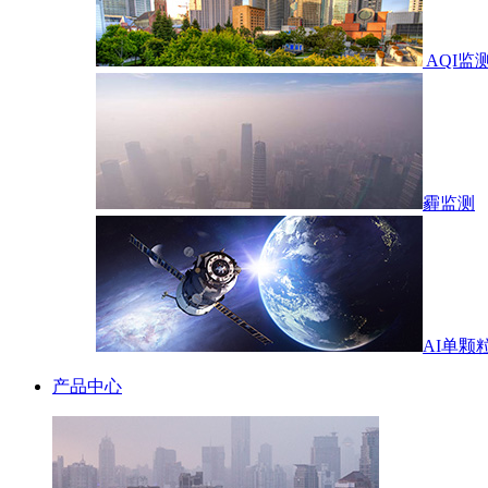
AQI监
霾监测
AI单颗
产品中心