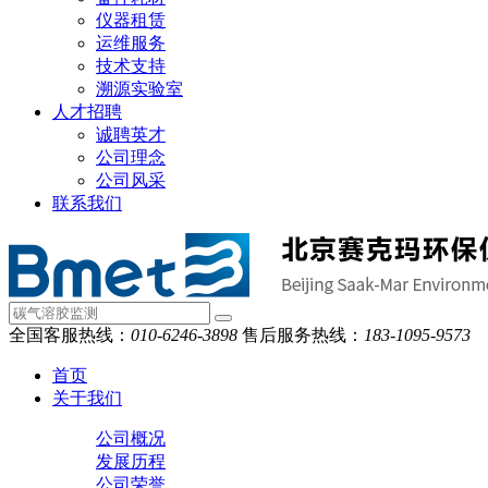
仪器租赁
运维服务
技术支持
溯源实验室
人才招聘
诚聘英才
公司理念
公司风采
联系我们
全国客服热线：
010-6246-3898
售后服务热线：
183-1095-9573
首页
关于我们
公司概况
发展历程
公司荣誉