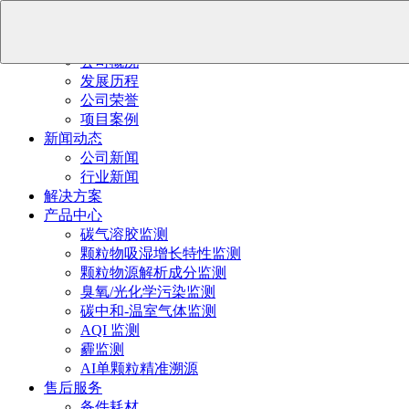
首页
关于我们
公司概况
发展历程
公司荣誉
项目案例
新闻动态
公司新闻
行业新闻
解决方案
产品中心
碳气溶胶监测
颗粒物吸湿增长特性监测
颗粒物源解析成分监测
臭氧/光化学污染监测
碳中和-温室气体监测
AQI 监测
霾监测
AI单颗粒精准溯源
售后服务
备件耗材