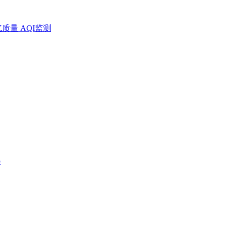
质量 AQI监测
b