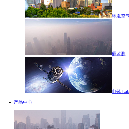
环境空气
霾监测
电镜 La
产品中心