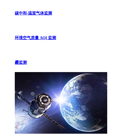
碳中和-温室气体监测
环境空气质量 AQI 监测
霾监测