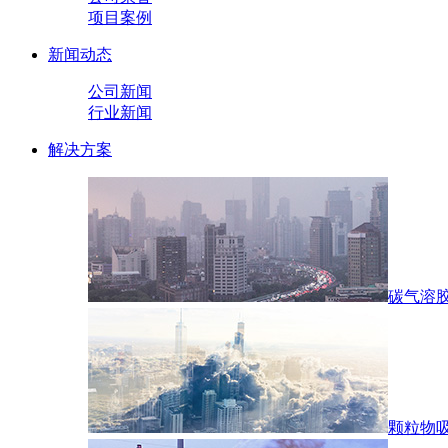
项目案例
新闻动态
公司新闻
行业新闻
解决方案
碳气溶
颗粒物