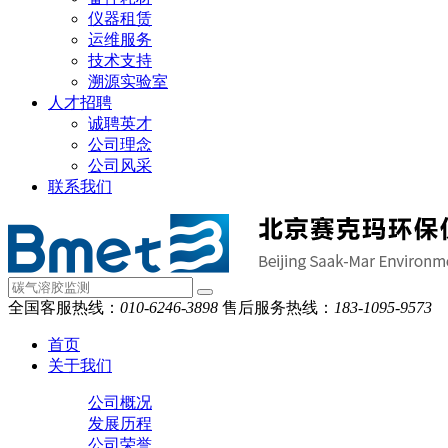
仪器租赁
运维服务
技术支持
溯源实验室
人才招聘
诚聘英才
公司理念
公司风采
联系我们
全国客服热线：
010-6246-3898
售后服务热线：
183-1095-9573
首页
关于我们
公司概况
发展历程
公司荣誉