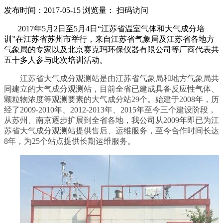
发布时间：2017-05-15
浏览量：
扫码访问
2017
年5月2日至5月4日“江苏省温室气体和大气成分培
训”在江苏省苏州市举行，来自江苏省气象局及江苏省各地方
气象局的专家以及北京赛克玛环保仪器有限公司等厂商代表共
五十多人参与此次培训活动。
江苏省大气成分观测站是由江苏省气象局和地方气象局共
同建立的大气成分观测站，目前全省已建成具备反应性气体、
颗粒物浓度等观测要素的大气成分站
29
个。始建于
2008
年，历
经了
2009-2010
年、
2012-2013
年、
2015
年至今三个建设阶段，
从苏州、南京逐步扩展到全省各地，我公司从
2009
年即已为江
苏省大气成分观测站提供售后、运维服务，至今合作时间长达
8
年，为
25
个站点提供长期运维服务。