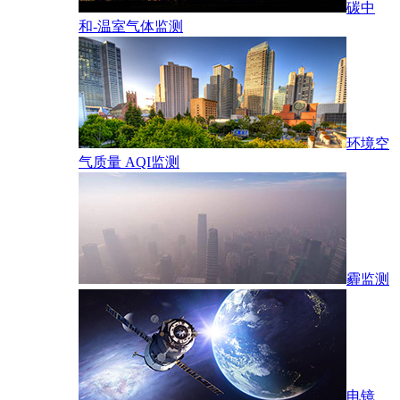
碳中
和-温室气体监测
环境空
气质量 AQI监测
霾监测
电镜