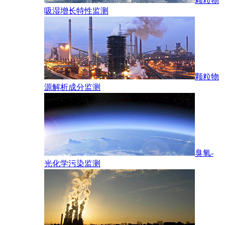
颗粒物
吸湿增长特性监测
颗粒物
源解析成分监测
臭氧-
光化学污染监测